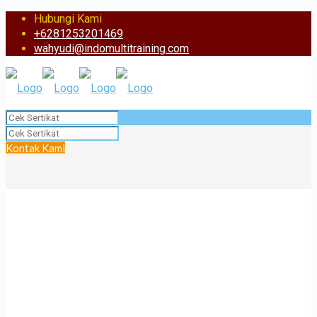
Hubungi Kami
+6281253201469
wahyudi@indomultitraining.com
Kontak Kami