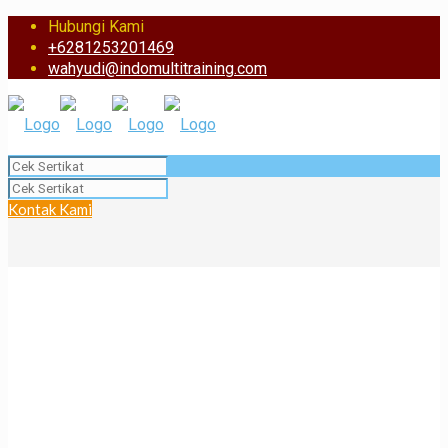
Hubungi Kami
+6281253201469
wahyudi@indomultitraining.com
Kontak Kami
TENAGA KERJA
BANGUNAN TINGGI